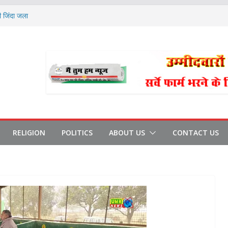
ी जिंदा जला
े आरोपी भाजपा नेता रिहा
धान और प्रधान पद प्रत्याशी के समर्थकों के
 बारिश:9°C लुढ़का पारा
का चुनाव रद्द
RELIGION
POLITICS
ABOUT US
CONTACT US