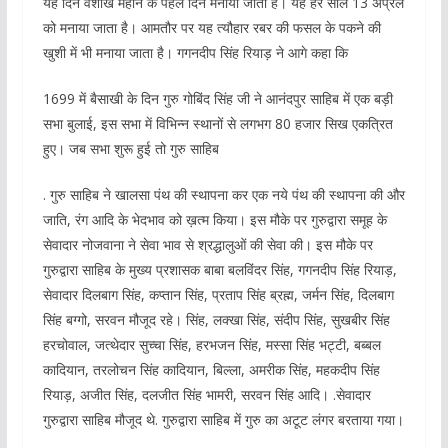
यह दिन वैशाख महीने के पहले दिन मनाया जाता है। यह हर साल 13 अप्रैल
को मनाया जाता है। आमतौर पर यह त्यौहार रबर की फसल के पकने की
खुशी में भी मनाया जाता है। गगनदीप सिंह रियाड़ ने आगे कहा कि
1699 में बैसाखी के दिन गुरु गोबिंद सिंह जी ने आनंदपुर साहिब में एक बड़ी
सभा बुलाई, इस सभा में विभिन्न स्थानों से लगभग 80 हजार सिख एकत्रित
हुए। जब सभा शुरू हुई तो गुरु साहिब
. गुरु साहिब ने खालसा पंथ की स्थापना कर एक नये पंथ की स्थापना की और
जाति, रंग आदि के भेदभाव को ख़त्म किया। इस मौके पर गुरुद्वारा समूह के
सेवादार नोजवाना ने सेवा भाव से श्रद्धालुओं की सेवा की। इस मौके पर
गुरुद्वारा साहिब के मुख्य प्रशासक बाबा बलविंदर सिंह, गगनदीप सिंह रियाड़,
सेवादार दिलबाग सिंह, कप्तान सिंह, प्रताप सिंह ब्रह्म, जर्मन सिंह, दिलबाग
सिंह बग्गो, सरवन मौजूद रहे। सिंह, लक्खा सिंह, संदीप सिंह, सुखबीर सिंह
हरचोवाल, जत्थेदार सुच्चा सिंह, हरभजन सिंह, मस्सा सिंह भट्टी, बब्बल
कादियान, तरलोचन सिंह कादियान, बिल्ला, अमरीक सिंह, महकदीप सिंह
रियाड़, अजीत सिंह, दलजीत सिंह भामरी, सरवन सिंह आदि। .सेवादार
गुरुद्वारा साहिब मौजूद थे. गुरुद्वारा साहिब में गुरु का अटूट लंगर बरताया गया।