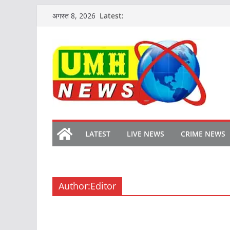
Skip
Latest:
अगस्त 8, 2026
to
content
LATEST
LIVE NEWS
CRIME NEWS
Author:
Editor