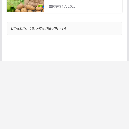
दिसम्बर 17, 2025
UCWcD2s-1QrE8Mc26RZ9LrTA