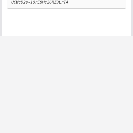
UCWcD2s-1QrE8Mc26RZ9LrTA