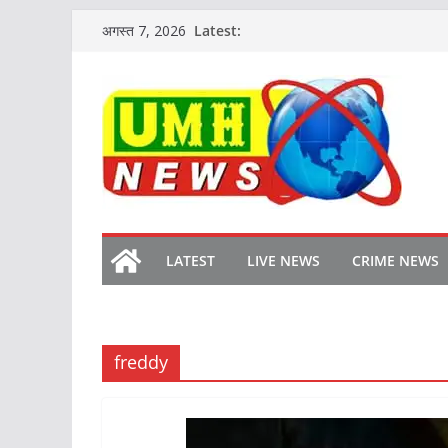
Skip
Latest:
अगस्त 7, 2026
to
content
LATEST
LIVE NEWS
CRIME NEWS
freddy