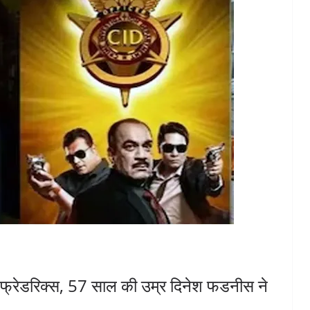
रेडर‍िक्‍स, 57 साल की उम्र द‍िनेश फडनीस ने