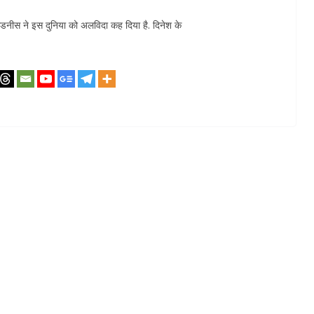
 फडनीस ने इस दुन‍िया को अलविदा कह द‍िया है. दिनेश के