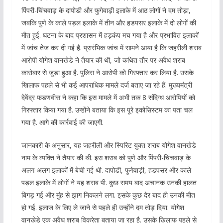
पिंपरी-चिंचवाड़ के दापोडी और फुगेवाड़ी इलाके में आठ लोगों ने दम तोड़ा,
जबकि पुणे के काले पड़ल इलाके में तीन और हडपसर इलाके में दो लोगों की
मौत हुई. घटना के बाद प्रशासन में हड़कंप मच गया है और प्रभावित इलाकों
में जांच तेज कर दी गई है. प्रारंभिक जांच में सामने आया है कि जहरीली शराब
आरोपी योगेश वानखेडे ने तैयार की थी, जो कथित तौर पर अवैध शराब
कारोबार से जुड़ा हुआ है. पुलिस ने आरोपी को गिरफ्तार कर लिया है. उसके
खिलाफ पहले से भी कई आपराधिक मामले दर्ज बताए जा रहे हैं. मुख्‍यमंत्री
देवेंद्र फडणवीस ने कहा कि इस मामले में अभी तक 8 संदिग्‍ध आरोपियों को
गिरफ्तार किया गया है. उन्‍होंने बताया कि इस पूरे इकोसिस्‍टम का पता चल
गया है. आगे की कार्रवाई की जाएगी.
जानकारी के अनुसार, यह जहरीली और स्पिरिट युक्त शराब योगेश वानखेडे
नाम के व्यक्ति ने तैयार की थी. इस शराब को पुणे और पिंपरी-चिंचवाड़ के
अलग-अलग इलाकों में बेची गई थी. दापोडी, फुगेवाड़ी, हडपसर और काले
पड़ल इलाके में लोगों ने यह शराब पी. कुछ समय बाद अचानक उनकी हालत
बिगड़ गई और मुंह से झाग निकलने लगा. इसके कुछ देर बाद ही उनकी मौत
हो गई. इलाज के लिए ले जाने से पहले ही उन्होंने दम तोड़ दिया. योगेश
वानखेडे एक अवैध शराब विक्रेता बताया जा रहा है. उसके खिलाफ पहले से