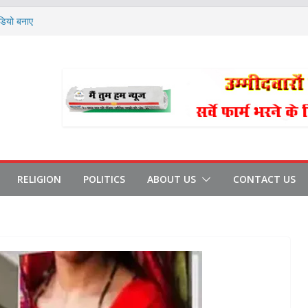
को अल्टीमेटम
ीडियो बनाए
ोबाइल बरामद किए
 35 चप्पल जड़े
गे: RBI गवर्नर
RELIGION
POLITICS
ABOUT US
CONTACT US