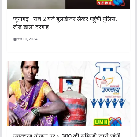
जूनागढ़ : रात 2 बजे बुलडोजर लेकर पहुंची पुलिस,
तोड़ डाली दरगाह
मार्च 10, 2024
उज्‍जवला योजना पर ₹ 300 की सब्‍स‍िडी जारी रहेगी,