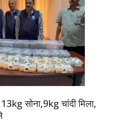
घर 13kg सोना,9kg चांदी मिला,
े