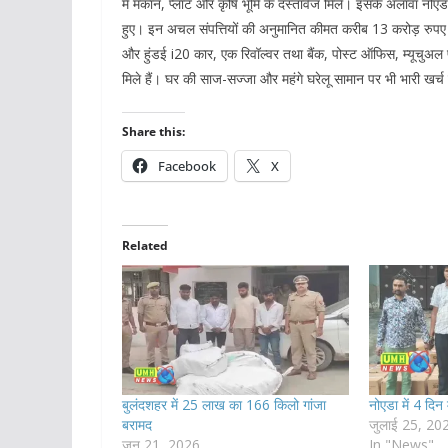
में मकान, प्लॉट और कृषि भूमि के दस्तावेज मिले। इसके अलावा नोएडा
हुए। इन अचल संपत्तियों की अनुमानित कीमत करीब 13 करोड़ रुप
और हुंडई i20 कार, एक रिवॉल्वर तथा बैंक, पोस्ट ऑफिस, म्यूचुअल 
मिले हैं। घर की साज-सज्जा और महंगे घरेलू सामान पर भी भारी खर्च 
Share this:
Facebook
X
Related
बुलंदशहर में 25 लाख का 166 किलो गांजा
नोएडा में 4 दिन
बरामद
जुलाई 25, 20
जून 21, 2026
In "News"