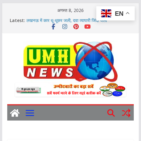
Skip
अगस्त 8, 2026
EN
to
Latest:
बुलंदशहर में सिविल कोर्ट के ममफोर्ड क्लब का चुनाव रद्द
content
लखनऊ में कार धू-धूकर जली, दवा व्यापारी जिंदा जला
बुलंदशहर : पप्पू यादव पर चप्पल फेंकने के आरोपी भाजपा नेता रिहा
बुलंदशहर : प्रधानी की रंजिश में पूर्व प्रधान और प्रधान पद प्रत्याशी
के समर्थकों के बीच चली गोलियां
बुलंदशहर, खुर्जा में तीसरे दिन भी झमाझम बारिश:9°C लुढ़का पारा