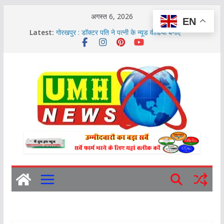
Skip
अगस्त 6, 2026
EN
to
Latest:
PM मोदी का वीडियो हटाने पर जुकरबर्ग को अल्टीमेटम
content
गोरखपुर : डॉक्टर पति ने पत्नी के न्यूड वीडियो बनाए
बुलंदशहर पुलिस ने जुलाई में 146 गुम मोबाइल बरामद किए
लखनऊ : 50 साल के व्यक्ति को महिला ने 35 चप्पल जड़े
प्लास्टिक के नोट अप्रैल-मई 2027 में आएंगे: RBI गवर्नर