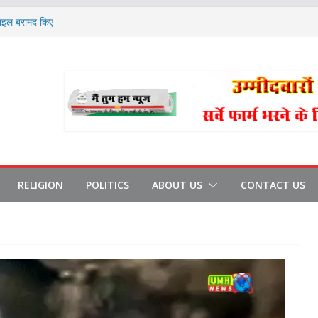
ोबाइल बरामद किए
 35 चप्पल जड़े
गे: RBI गवर्नर
को अल्टीमेटम
ीडियो बनाए
RELIGION
POLITICS
ABOUT US
CONTACT US