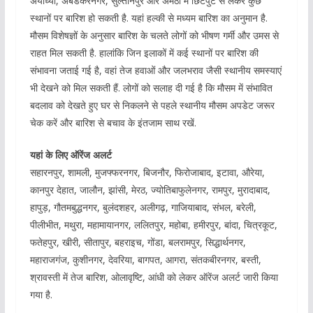
अयोध्या, अंबेडकरनगर, सुल्तानपुर और अमेठी में छिटपुट से लेकर कुछ
स्थानों पर बारिश हो सकती है. यहां हल्की से मध्यम बारिश का अनुमान है.
मौसम विशेषज्ञों के अनुसार बारिश के चलते लोगों को भीषण गर्मी और उमस से
राहत मिल सकती है. हालांकि जिन इलाकों में कई स्थानों पर बारिश की
संभावना जताई गई है, वहां तेज हवाओं और जलभराव जैसी स्थानीय समस्याएं
भी देखने को मिल सकती हैं. लोगों को सलाह दी गई है कि मौसम में संभावित
बदलाव को देखते हुए घर से निकलने से पहले स्थानीय मौसम अपडेट जरूर
चेक करें और बारिश से बचाव के इंतजाम साथ रखें.
यहां के लिए ऑरेंज अलर्ट
सहारनपुर, शामली, मुजफ्फरनगर, बिजनौर, फिरोजाबाद, इटावा, औरेया,
कानपुर देहात, जालौन, झांसी, मेरठ, ज्योतिबाफुलेनगर, रामपुर, मुरादाबाद,
हापुड़, गौतमबुद्धनगर, बुलंदशहर, अलीगढ़, गाजियाबाद, संभल, बरेली,
पीलीभीत, मथुरा, महामायानगर, ललितपुर, महोबा, हमीरपुर, बांदा, चित्रकूट,
फतेहपुर, खीरी, सीतापुर, बहराइच, गोंडा, बलरामपुर, सिद्धार्थनगर,
महाराजगंज, कुशीनगर, देवरिया, बागपत, आगरा, संतकबीरनगर, बस्ती,
श्रावस्ती में तेज बारिश, ओलावृष्टि, आंधी को लेकर ऑरेंज अलर्ट जारी किया
गया है.