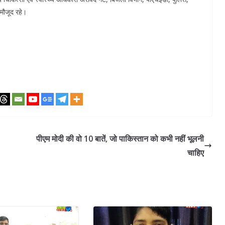
 मौजूद रहे।
पीएम मोदी की वो 10 बातें, जो पाक‍िस्‍तान को कभी नहीं भूलनी
चाह‍िए