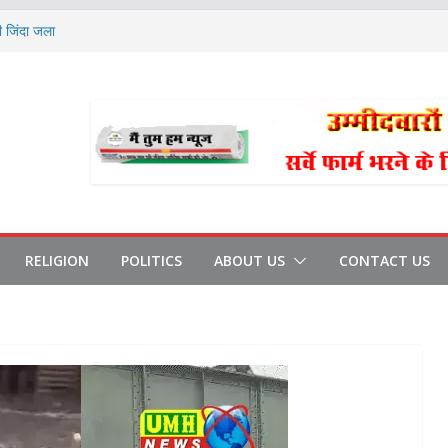
ी जिंदा जला
े आरोपी भाजपा नेता रिहा
धान और प्रधान पद प्रत्याशी के समर्थकों के
 बारिश:9°C लुढ़का पारा
का चुनाव रद्द
RELIGION
POLITICS
ABOUT US
CONTACT US